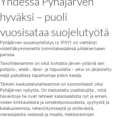
Yhdessä Pyhäjärven
hyväksi – puoli
vuosisataa suojelutyötä
Pyhäjärven suojeluyhdistys ry (PSY) on viettänyt
viidettäkymmenettä toimintakesäänsä juhlakiertueen
parissa.
Tavoitteenamme on ollut kohdata järven ystäviä sen
pohjois-, etelä-, länsi- ja itäpuolelta – siksi on järjestetty
neljä paikallista tapahtumaa pitkin kesää.
Tärkein keskustelunaiheemme on luonnollisesti ollut
Pyhäjärven nykytila. On tiedusteltu osallistujilta , mitä
havaintoja he ovat tehneet kalansaaliista nyt ja ennen,
veden kirkkaudesta ja uimakelpoisuudesta, syyhystä ja
kalakuolemista, rehevöitymisestä ja sinilevästä,
vieraslajeista vedessä ja maalla, hiekkarantojen