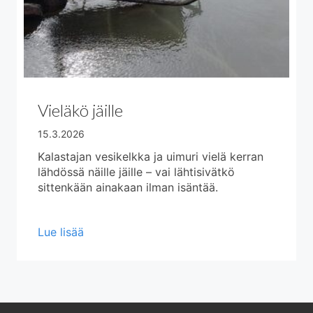
Vieläkö jäille
15.3.2026
Kalastajan vesikelkka ja uimuri vielä kerran
lähdössä näille jäille – vai lähtisivätkö
sittenkään ainakaan ilman isäntää.
about Vieläkö jäille
Lue lisää