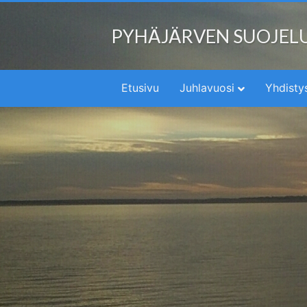
PYHÄJÄRVEN SUOJEL
Etusivu
Juhlavuosi
Yhdisty