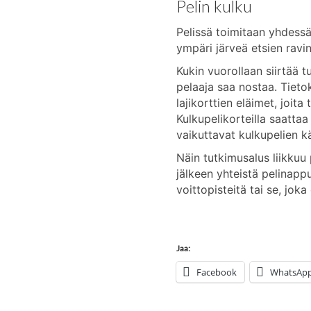
Pelin kulku
Pelissä toimitaan yhdessä 
ympäri järveä etsien ravi
Kukin vuorollaan siirtää t
pelaaja saa nostaa. Tieto
lajikorttien eläimet, joit
Kulkupelikorteilla saatta
vaikuttavat kulkupelien k
Näin tutkimusalus liikkuu 
jälkeen yhteistä pelinappu
voittopisteitä tai se, jok
Jaa:
Facebook
WhatsAp