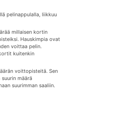
ä pelinappulalla, liikkuu
ärää millaisen kortin
pisteiksi. Hauskimpia ovat
den voittaa pelin.
ortit kuitenkin
määrän voittopisteitä. Sen
on suurin määrä
amaan suurimman saaliin.