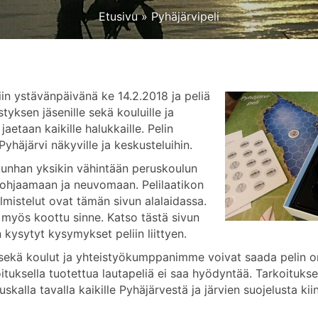
Etusivu
»
Pyhäjärvipeli
tiin ystävänpäivänä ke 14.2.2018 ja peliä
tyksen jäsenille sekä kouluille ja
 jaetaan kaikille halukkaille. Pelin
yhäjärvi näkyville ja keskusteluihin.
, kunhan yksikin vähintään peruskoulun
ohjaamaan ja neuvomaan. Pelilaatikon
lmistelut ovat tämän sivun alalaidassa.
 myös koottu sinne. Katso tästä sivun
kysytyt kysymykset peliin liittyen.
 sekä koulut ja yhteistyökumppanimme voivat saada pelin o
oituksella tuotettua lautapeliä ei saa hyödyntää. Tarkoituks
skalla tavalla kaikille Pyhäjärvestä ja järvien suojelusta kii