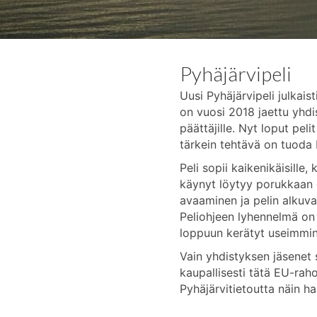
Pyhäjärvipeli
Uusi Pyhäjärvipeli julkais
on vuosi 2018 jaettu yhdis
päättäjille. Nyt loput pelit
tärkein tehtävä on tuoda P
Peli sopii kaikenikäisille
käynyt löytyy porukkaan 
avaaminen ja pelin alkuva
Peliohjeen lyhennelmä on
loppuun kerätyt useimmin 
Vain yhdistyksen jäsenet
kaupallisesti tätä EU-rah
Pyhäjärvitietoutta näin hau