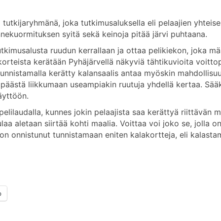
tutkijaryhmänä, joka tutkimusaluksella eli pelaajien yhteisell
nnekuormituksen syitä sekä keinoja pitää järvi puhtaana.
utkimusalusta ruudun kerrallaan ja ottaa pelikiekon, joka mä
korteista kerätään Pyhäjärvellä näkyviä tähtikuvioita voitto
a tunnistamalla kerätty kalansaalis antaa myöskin mahdollisuu
a päästä liikkumaan useampiakin ruutuja yhdellä kertaa. Sääk
äyttöön.
pelilaudalla, kunnes jokin pelaajista saa kerättyä riittävän 
laa aletaan siirtää kohti maalia. Voittaa voi joko se, jolla 
a on onnistunut tunnistamaan eniten kalakortteja, eli kalast
p