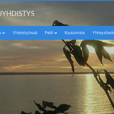
UYHDISTYS
s
Yhteistyössä
Pelit
Kuulumisia
Yhteystied