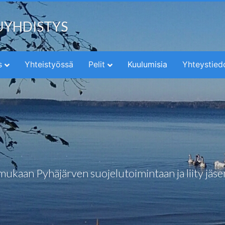
UYHDISTYS
s
Yhteistyössä
Pelit
Kuulumisia
Yhteystied
mukaan Pyhäjärven suojelutoimintaan ja liity jäse