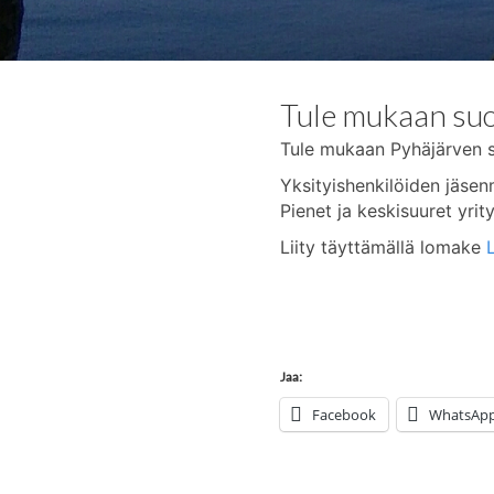
Tule mukaan suo
Tule mukaan Pyhäjärven s
Yksityishenkilöiden jäsen
Pienet ja keskisuuret yri
Liity täyttämällä lomake
L
Jaa:
Facebook
WhatsAp