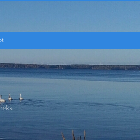
ot
neksi.