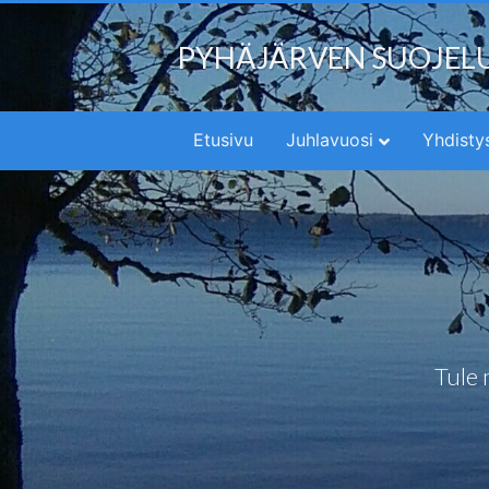
PYHÄJÄRVEN SUOJEL
Etusivu
Juhlavuosi
Yhdisty
Tule 