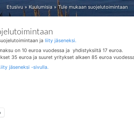
Etusivu
»
Kuulumisia
»
Tule mukaan suojelutoimintaan
jelutoimintaan
uojelutoimintaan ja
liity jäseneksi.
maksu on 10 euroa vuodessa ja yhdistyksiltä 17 euroa.
tykset 35 euroa ja suuret yritykset alkaen 85 euroa vuodessa
iity jäseneksi -sivulla.
p