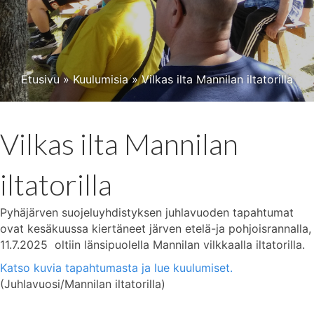
Etusivu
»
Kuulumisia
»
Vilkas ilta Mannilan iltatorilla
Vilkas ilta Mannilan
iltatorilla
Pyhäjärven suojeluyhdistyksen juhlavuoden tapahtumat
ovat kesäkuussa kiertäneet järven etelä-ja pohjoisrannalla,
11.7.2025 oltiin länsipuolella Mannilan vilkkaalla iltatorilla.
Katso kuvia tapahtumasta ja lue kuulumiset.
(Juhlavuosi/Mannilan iltatorilla)