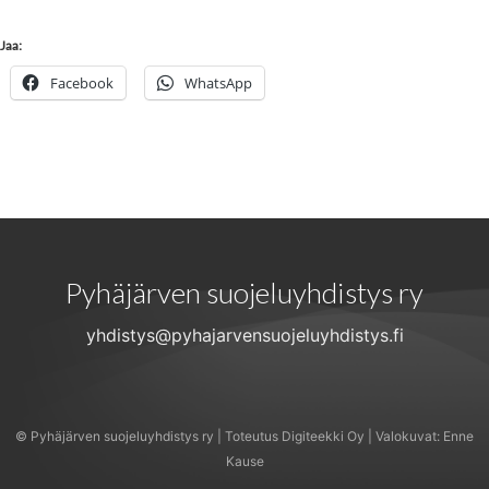
Jaa:
Facebook
WhatsApp
Pyhäjärven suojeluyhdistys ry
yhdistys@pyhajarvensuojeluyhdistys.fi
© Pyhäjärven suojeluyhdistys ry | Toteutus
Digiteekki Oy
| Valokuvat: Enne
Kause